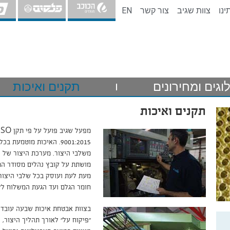
ינו
צוות שגיב
צור קשר
EN
וגים ומחירונים
תקנים ואיכות
תקנים ואיכות
מפעל שגיב פועל על פי תקן 
9001:2015. האיכות מוטמעת ב
משלבי היצור. מערכת היצור של 
מושתת על קובץ נהלים מסודר ה
מעת לעת ועוסק בכל שלבי היצור
חומר הגלם ועד הגעת המשלוח לל
בצוות אבטחת איכות שבעה עובדי
"פיקוח על" לאורך תהליך היצור, צ