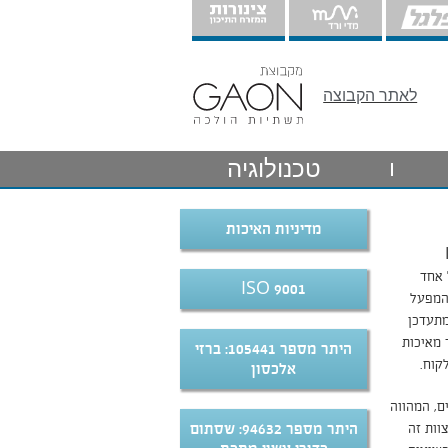
לאתר הקבוצה
טכנולוגיה
מדיניות האיכות
ISO
כל אחד
ISO 9001
המפעל
מתעדכן
 מאיכות
היתר מספר 105441: ברזי
קוח.
אלכסון
ם, המהווה
היתר מספר 94632: שסתום
וות זה